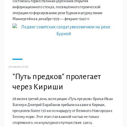
состоялась торжественная церемония открытия
информационного стенда, посвящённого героической
операции по форсированию реки Бурная и штурму линии
Маннергейма в декабре 1939 — феврале 1940 гг.
29 июля 2025
"Путь предков" пролегает
через Кириши
28 июля в третий день экспедиции «Путь предков» братья Иван
Вагнер и Дмитрий Барабанов прибыли на каяке в Кириши,
преодолев более 130 км по маршруту от Великого Новгорода к
Белому морю. Этот этап стал важной частью не только
спортивного, но и культурного путешествия: здесь