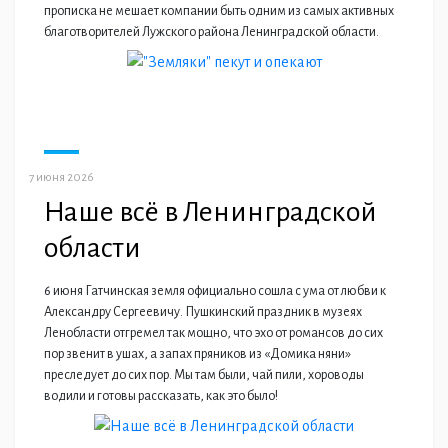
прописка не мешает компании быть одним из самых активных
благотворителей Лужского района Ленинградской области.
7 июня 2026
Наше всё в Ленинградской
области
6 июня Гатчинская земля официально сошла с ума от любви к
Александру Сергеевичу. Пушкинский праздник в музеях
Ленобласти отгремел так мощно, что эхо от романсов до сих
пор звенит в ушах, а запах пряников из «Домика няни»
преследует до сих пор. Мы там были, чай пили, хороводы
водили и готовы рассказать, как это было!