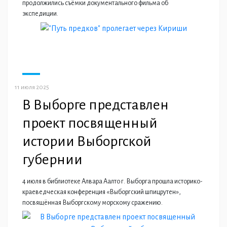
продолжились съёмки документального фильма об
экспедиции.
11 июля 2025
В Выборге представлен
проект посвященный
истории Выборгской
губернии
4 июля в библиотеке Алвара Аалто г. Выборга прошла историко-
краеведческая конференция «Выборгский шпицрутен»,
посвящённая Выборгскому морскому сражению.