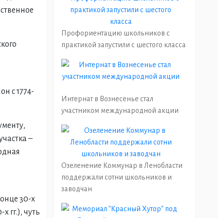
ественное
Профориентацию школьников с
ского
практикой запустили с шестого класса
н с 1774-
Интернат в Вознесенье стал
участником международной акции
ументу,
участка –
родная
Озеленение Коммунар в Ленобласти
поддержали сотни школьников и
,
заводчан
конце 30-х
 гг.), чуть