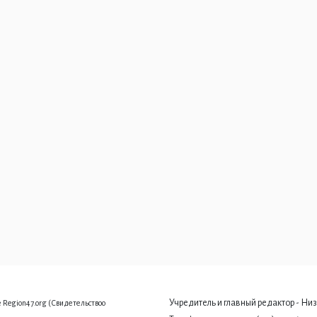
Учредитель и главный редактор - Низ
 Region47.org (Свидетельствоо