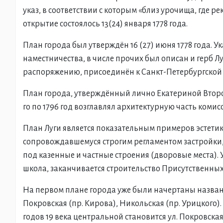
указ, в соответствии с которым «близ урочища, где р
открытие состоялось 13(24) января 1778 года.
План города был утверждён 16 (27) июня 1778 года. У
наместничества, в числе прочих был описан и герб Лу
распоряжению, присоединён к Санкт-Петербургской 
План города, утверждённый лично Екатериной Второ
го по 1796 год возглавлял архитектурную часть коми
План Луги является показательным примеров эстетик
сопровождавшемуся строгим регламентом застройки, 
под казенные и частные строения (дворовые места). 
школа, заканчивается строительство Присутственных
На первом плане города уже были начертаны названия
Покровская (пр. Кирова), Никольская (пр. Урицкого)
годов 19 века центральной становится ул. Покровская. 