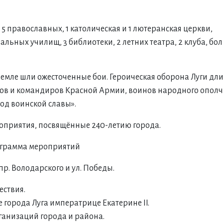
и 5 православных, 1 католическая и 1 лютеранская церкви,
альных училищ, 3 библиотеки, 2 летних театра, 2 клуба, бо
емле шли ожесточенные бои. Героическая оборона Луги дли
цов и командиров Красной Армии, воинов народного ополч
род воинской славы».
ероприятия, посвящённые 240-летию города.
грамма мероприятий
пр. Володарского и ул. Победы.
ествия.
е города Луга императрице Екатерине II.
организаций города и района.