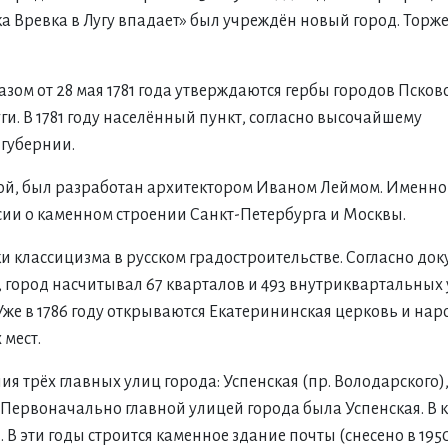
ека Вревка в Лугу впадает» был учреждён новый город. Торж
казом от 28 мая 1781 года утверждаются гербы городов Псков
ги. В 1781 году населённый пункт, согласно высочайшему
губернии.
й, был разработан архитектором Иваном Леймом. Именно о
ссии о каменном строении Санкт-Петербурга и Москвы.
и классицизма в русском градостроительстве. Согласно док
город насчитывал 67 кварталов и 493 внутриквартальных 
Уже в 1786 году открываются Екатерининская церковь и на
 мест.
 трёх главных улиц города: Успенская (пр. Володарского)
. Первоначально главной улицей города была Успенская. В 
В эти годы строится каменное здание почты (снесено в 1950-х