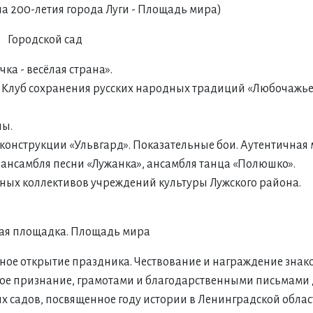
ела 200-летия города Луги - Площадь мира)
Городской сад
чка - весёлая страна».
ый Клуб сохранения русских народных традиций «Любочажье»
лы.
реконструкции «Ульвгард». Показательные бои. Аутентичная 
ва ансамбля песни «Лужанка», ансамбля танца «Полюшко».
льных коллективов учреждений культуры Лужского района.
ая площадка. Площадь мира
ванное открытие праздника. Чествование и награждение знак
ое признание, грамотами и благодарственными письмами 
 садов, посвященное году истории в Ленинградской облас